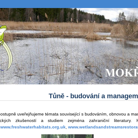
Tůně - budování a managem
ostupně uveřejňujeme témata související s budováním, obnovou a ma
tických zkušeností a studiem zejména zahraniční literatury.
y
www.freshwaterhabitats.org.uk
,
www.wetlandsandstreamsrestora