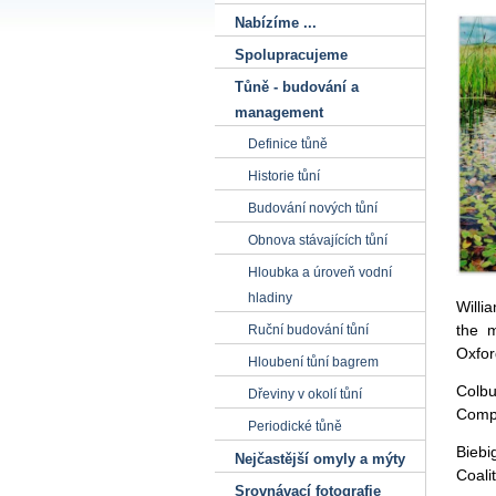
Nabízíme ...
Spolupracujeme
Tůně - budování a
management
Definice tůně
Historie tůní
Budování nových tůní
Obnova stávajících tůní
Hloubka a úroveň vodní
hladiny
Willi
the m
Ruční budování tůní
Oxfor
Hloubení tůní bagrem
Colbu
Dřeviny v okolí tůní
Compa
Periodické tůně
Biebi
Nejčastější omyly a mýty
Coali
Srovnávací fotografie