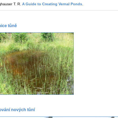
ghauser T. R.
A Guide to Creating Vernal Ponds
.
nice tůně
vání nových tůní