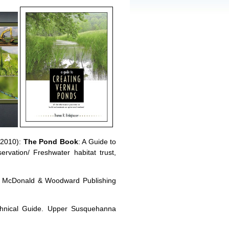
 (2010):
The Pond Book
: A Guide to
vation/ Freshwater habitat trust,
The McDonald & Woodward Publishing
echnical Guide. Upper Susquehanna