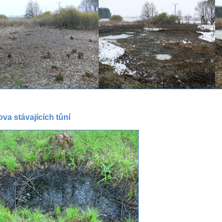
va stávajících tůní