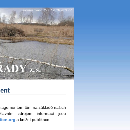
aktualizováno: 27.07.2026 20:35:51
ent
nagementem tůní na základě našich
 Hlavním zdrojem informací jsou
tion.org
a knižní publikace: