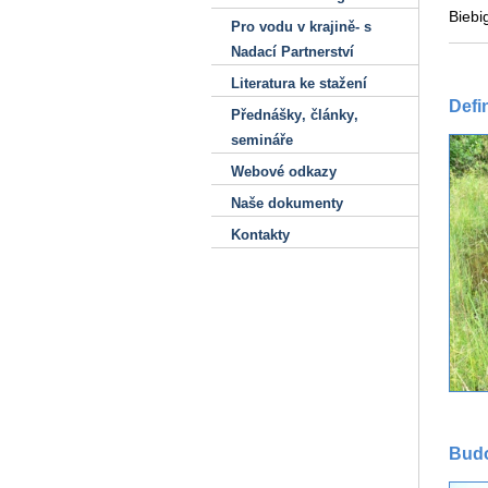
Biebi
Pro vodu v krajině- s
Nadací Partnerství
Literatura ke stažení
Defi
Přednášky‚ články‚
semináře
Webové odkazy
Naše dokumenty
Kontakty
Budo