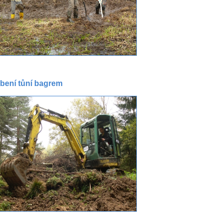
bení tůní bagrem