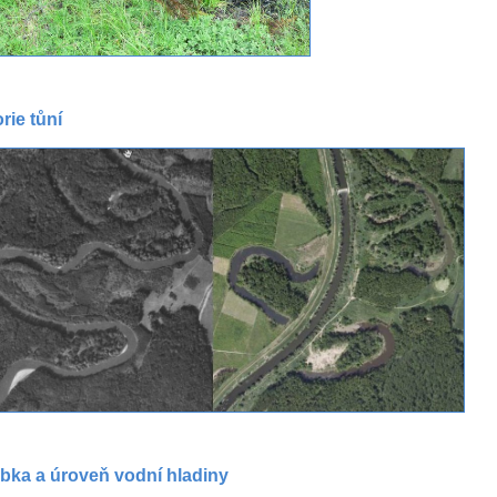
rie tůní
bka a úroveň vodní hladiny