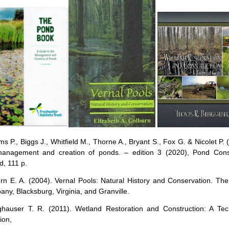
ams P., Biggs J., Whitfield M., Thorne A., Bryant S., Fox G. & Nicolet P.
anagement and creation of ponds. – edition 3 (2020), Pond Conser
d, 111 p.
rn E. A. (2004). Vernal Pools: Natural History and Conservation. 
ny, Blacksburg, Virginia, and Granville.
ghauser T. R. (2011). Wetland Restoration and Construction: A T
tion
,