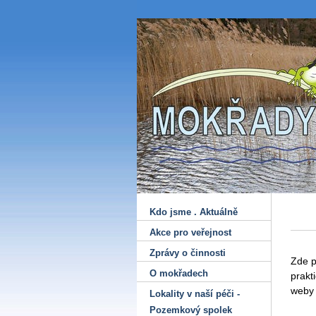
Kdo jsme . Aktuálně
Akce pro veřejnost
Zprávy o činnosti
Zde p
O mokřadech
prak
web
Lokality v naší péči -
Pozemkový spolek